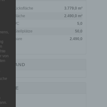
Grundstücksfläche
3.779,0 m²
Gesamtfläche
2.490,0 m²
Gäste-WC
5,0
Anzahl Stellplätze
50,0
mens,
Vermietbare
2.490,0
ng
en
Fläche
chte
r von
ten
ZUSTAND
.
ische
KARTE
n
ann.