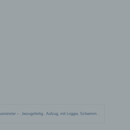
er, zu
en
en,
e
ng
hang
Neumünster – ..bezugsfertig.. Aufzug, mit Loggia, Schwimmbad, Sauna & Tiefgaragenstellplatz.
der
g, das