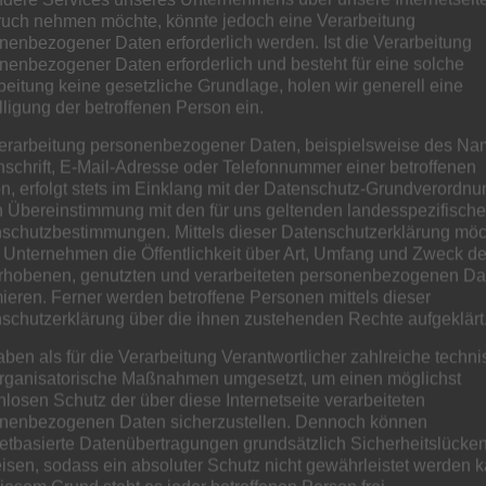
llplätze, diese ist gepflastert bzw. asphaltiert.
uch nehmen möchte, könnte jedoch eine Verarbeitung
nenbezogener Daten erforderlich werden. Ist die Verarbeitung
espräch mit dem Bauamt zur Folge, genehmigungsfähig
nenbezogener Daten erforderlich und besteht für eine solche
beitung keine gesetzliche Grundlage, holen wir generell eine
lligung der betroffenen Person ein.
.
erarbeitung personenbezogener Daten, beispielsweise des Na
nschrift, E-Mail-Adresse oder Telefonnummer einer betroffenen
n, erfolgt stets im Einklang mit der Datenschutz-Grundverordnu
n Übereinstimmung mit den für uns geltenden landesspezifisch
iesem Exposé sind mit größtmöglicher Sorgfalt
schutzbestimmungen. Mittels dieser Datenschutzerklärung mö
 Unternehmen die Öffentlichkeit über Art, Umfang und Zweck de
erheben keinen Anspruch auf Vollständigkeit. Unser
Ganze Beschreibung ansehen
rhobenen, genutzten und verarbeiteten personenbezogenen Da
tliche Objektdaten stammen vom Eigentümer. Das gilt
mieren. Ferner werden betroffene Personen mittels dieser
lten Angaben zu Flächen, Rauminhalten, Mieten und
schutzerklärung über die ihnen zustehenden Rechte aufgeklärt
bilienservice hat diese Daten nicht überprüft. Der
aben als für die Verarbeitung Verantwortlicher zahlreiche techn
ob, wann, an wen, und zu welchen Bedingungen das
rganisatorische Maßnahmen umgesetzt, um einen möglichst
nlosen Schutz der über diese Internetseite verarbeiteten
nenbezogenen Daten sicherzustellen. Dennoch können
Fliesen
wir gern telefonisch vereinbaren.
netbasierte Datenübertragungen grundsätzlich Sicherheitslücke
ügung. Sie erreichen uns in Neumünster unter 04321.853
Fernwärme, Zentral
isen, sodass ein absoluter Schutz nicht gewährleistet werden k
e beachten Sie, daß wir ausschließlich Anfragen unter