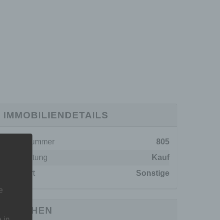
IMMOBILIENDETAILS
Objektnummer
805
Vermarktung
Kauf
Objektart
Sonstige
e
FLÄCHEN
 in