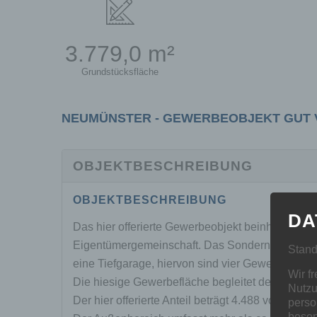
3.779,0 m²
Grundstücksfläche
NEUMÜNSTER - GEWERBEOBJEKT GUT 
OBJEKTBESCHREIBUNG
OBJEKTBESCHREIBUNG
DA
Das hier offerierte Gewerbeobjekt beinhaltet derz
Eigentümergemeinschaft. Das Sondernutzungsre
Stand
eine Tiefgarage, hiervon sind vier Gewerbefläche
Wir f
Die hiesige Gewerbefläche begleitet den Straßen
Nutzu
Der hier offerierte Anteil beträgt 4.488 von 7.988
perso
beson