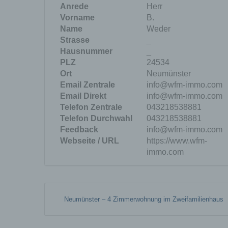
Zuord
Anrede
Herr
Stand
Vorname
B.
beson
Name
Weder
genet
Strasse
_
Identi
Hausnummer
_
PLZ
24534
Ort
Neumünster
b) b
Email Zentrale
info@wfm-immo.com
Betrof
Email Direkt
info@wfm-immo.com
Perso
Telefon Zentrale
043218538881
Veran
Telefon Durchwahl
043218538881
Feedback
info@wfm-immo.com
Webseite / URL
https://www.wfm-
c) V
immo.com
Verar
ausge
mit p
Organ
Neumünster – 4 Zimmerwohnung im Zweifamilienhaus
Verän
Offen
Berei