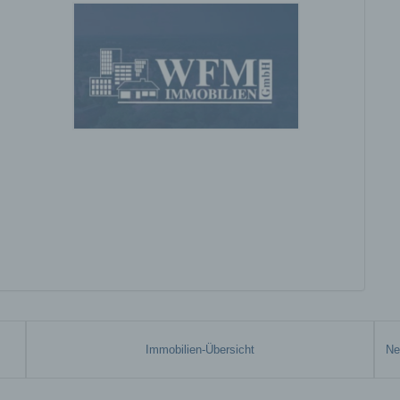
nung zu einer Kennung wie einem Namen, zu einer Kennnumm
ortdaten, zu einer Online-Kennung oder zu einem oder mehrer
deren Merkmalen, die Ausdruck der physischen, physiologisch
ischen, psychischen, wirtschaftlichen, kulturellen oder sozialen
tät dieser natürlichen Person sind, identifiziert werden kann.
etroffene Person
fene Person ist jede identifizierte oder identifizierbare natürlich
n, deren personenbezogene Daten von dem für die Verarbeitu
twortlichen verarbeitet werden.
erarbeitung
beitung ist jeder mit oder ohne Hilfe automatisierter Verfahren
führte Vorgang oder jede solche Vorgangsreihe im Zusammen
ersonenbezogenen Daten wie das Erheben, das Erfassen, die
isation, das Ordnen, die Speicherung, die Anpassung oder
Immobilien-Übersicht
derung, das Auslesen, das Abfragen, die Verwendung, die
legung durch Übermittlung, Verbreitung oder eine andere Form 
tstellung, den Abgleich oder die Verknüpfung, die Einschränkun