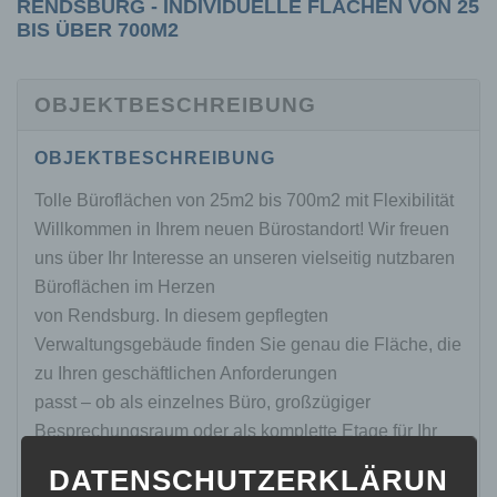
RENDSBURG - INDIVIDUELLE FLÄCHEN VON 25
BIS ÜBER 700M2
OBJEKTBESCHREIBUNG
OBJEKTBESCHREIBUNG
Tolle Büroflächen von 25m2 bis 700m2 mit Flexibilität
Willkommen in Ihrem neuen Bürostandort! Wir freuen
uns über Ihr Interesse an unseren vielseitig nutzbaren
Büroflächen im Herzen
von Rendsburg. In diesem gepflegten
Verwaltungsgebäude finden Sie genau die Fläche, die
zu Ihren geschäftlichen Anforderungen
passt – ob als einzelnes Büro, großzügiger
Besprechungsraum oder als komplette Etage für Ihr
Unternehmen.
DATENSCHUTZERKLÄRUN
Zur Verfügung stehen Büroeinheiten von ca. 26 m² bis